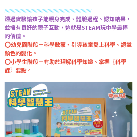
//////////////////////
//////////////////////////////////////
///////////
透過實驗讓孩子能親身完成、體驗過程、認知結果，
並擁有良好的親子互動，這就是STEAM玩中學最棒
的價值。
⭕️幼兒園階段－科學啟蒙、引導孩童愛上科學、認識
顏色的變化。
⭕️小學生階段－有助於理解科學知識、掌握〖科學
課〗要點。