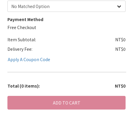
Payment Method
Free Checkout
Item Subtotal:
NT$0
Delivery Fee:
NT$0
Apply A Coupon Code
Total
(0 items)
:
NT$0
ADD TO CART