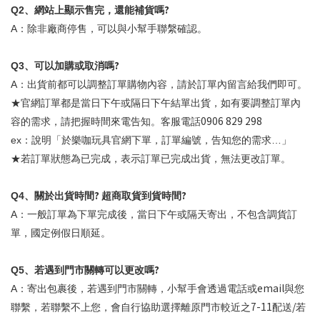
?
Q2
、網站上顯示售完，還能補貨嗎
A
：除非廠商停售，可以與小幫手聯縏確認。
?
Q3
、可以加購或取消嗎
A
：出貨前都可以調整訂單購物內容，請於訂單內留言給我們即可。
★官網訂單都是當日下午或隔日下午結單出貨，如有要調整訂單內
0906 829 298
容的需求，請把握時間來電告知。客服電話
ex
：說明「於樂咖玩具官網下單，訂單編號，告知您的需求…」
★若訂單狀態為已完成，表示訂單已完成出貨，無法更改訂單。
?
?
Q4
、關於出貨時間
超商取貨到貨時間
A
：一般訂單為下單完成後，當日下午或隔天寄出，不包含調貨訂
單，國定例假日順延。
?
Q5
、若遇到門市關轉可以更改嗎
email
A
：寄出包裹後，若遇到門市關轉，小幫手會透過電話或
與您
7-11
/
聯繫，若聯繫不上您，會自行協助選擇離原門市較近之
配送
若