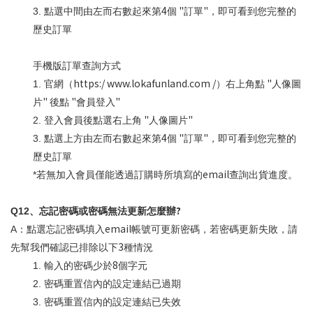
4
"
"
3.
點選中間由左而右數起來第
個
訂單
，即可看到您完整的
歷史訂單
手機版訂單查詢方式
https:/ www.lokafunland.com /
"
1.
官網（
）右上角點
人像圖
"
"
"
片
後點
會員登入
"
"
2.
登入會員後點選右上角
人像圖片
4
"
"
3.
點選上方由左而右數起來第
個
訂單
，即可看到您完整的
歷史訂單
email
*
若無加入會員僅能透過訂購時所填寫的
查詢出貨進度。
?
Q12
、忘記密碼或密碼無法更新怎麼辦
email
A
：點選忘記密碼填入
帳號可更新密碼，若密碼更新失敗，請
3
先幫我們確認已排除以下
種情況
8
1.
輸入的密碼少於
個字元
2.
密碼重置信內的設定連結已過期
3.
密碼重置信內的設定連結已失效