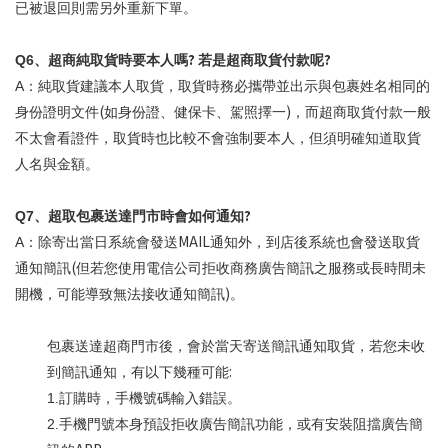
已被退回則需另外重新下單。
?
?
Q6
、超商純取貨時要本人嗎
若是超商取貨付款呢
A
：純取貨建議本人取貨，取貨時務必攜帶並出示與包裹姓名相同的
(
)
身份證明文件
如身份證、健保卡、駕照擇一
，而超商取貨付款一般
不太會看證件，取貨時也比較不會強制要本人，但須明確知道取貨
人名與金額。
?
Q7
、超取包裹送達門市時會如何通知
MAIL
A
：除寄出當日系統會發送
通知外，到店後系統也會發送取貨
(
通知簡訊
但若您使用電信公司拒收商務廣告簡訊之服務或長時間未
)
開機，可能導致無法接收通知簡訊
。
包裹送達超商門市後，會於當天寄送簡訊通知取貨，若您未收
:
到簡訊通知，有以下幾種可能
1.
訂購時，手機號碼輸入錯誤。
2.
手機門號本身預設拒收廣告簡訊功能，或有安裝阻擋廣告簡