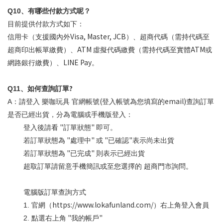
Q10
、有哪些付款方式呢？
目前提供付款方式如下：
Visa, Master, JCB
信用卡（支援國內外
）、超商代碼（需持代碼至
ATM
ATM
超商印出帳單繳費）、
虛擬代碼繳費（需持代碼至實體
或
LINE Pay
網路銀行繳費）、
。
?
Q11
、如何查詢訂單
(
email)
A
：請登入 樂咖玩具 官網帳號
登入帳號為您填寫的
查詢訂單
是否已經出貨，分為電腦或手機版登入：
"
"
登入後請看
訂單狀態
即可。
"
"
"
"
若訂單狀態為
處理中
或
已確認
表示尚未出貨
"
"
若訂單狀態為
已完成
則表示已經出貨
超取訂單請留意手機簡訊或至您選擇的 超商門市詢問。
電腦版訂單查詢方式
https://www.lokafunland.com/
1.
官網（
）右上角登入會員
"
"
2.
點選右上角
我的帳戶