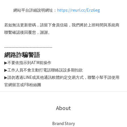
https://reurl.cc/Erz6eg
網站平台詳細說明網址：
若如無法更新密碼，請留下會員信箱，我們將於上班時間與系統商
聯繫確認後回覆您，謝謝。
----------------------------------
網路詐騙警語
ATM
不要依指示到
前操作
▶
工作人員不會主動打電話聯絡誤設多期扣款
▶
LINE
請勿透過
或其他通訊軟體約定交易方式，聯繫小幫手請使用
▶
FB
官網留言或
粉絲團
About
Brand Story