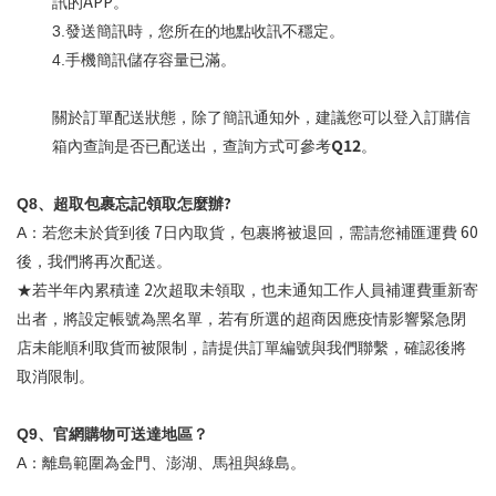
APP
訊的
。
3.
發送簡訊時，您所在的地點收訊不穩定。
4.
手機簡訊儲存容量已滿。
關於訂單配送狀態，除了簡訊通知外，建議您可以登入訂購信
Q12
箱內查詢是否已配送出，查詢方式可參考
。
?
Q8
、超取包裹忘記領取怎麼辦
7
60
A
：若您未於貨到後
日內取貨，包裹將被退回，需請您補匯運費
後，我們將再次配送。
2
★若半年內累積達
次超取未領取，也未通知工作人員補運費重新寄
出者，將設定帳號為黑名單，若有所選的超商因應疫情影響緊急閉
店未能順利取貨而被限制，請提供訂單編號與我們聯繫，確認後將
取消限制。
Q9
、官網購物可送達地區？
A
：離島範圍為金門、澎湖、馬祖與綠島。