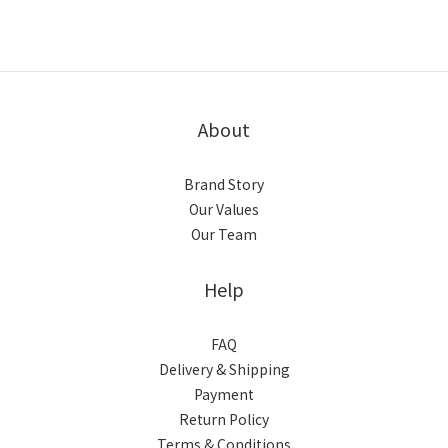
About
Brand Story
Our Values
Our Team
Help
FAQ
Delivery & Shipping
Payment
Return Policy
Terms & Conditions