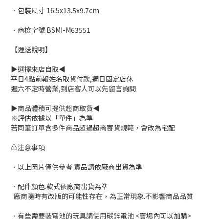
．包裝尺寸 16.5x13.5x9.7cm
．商檢字號 BSMI-M63551
【運送說明】
▶選擇來店自取◀
平日4點前報姓名取貨付款,週日固定店休
週六不定時營業,到店客人可以先留言詢問
▶商品體積可提供超商取貨◀
※評估依據以「單件」為準
若同筆訂單含多件商品超過超商寄貨規範，會改為宅配
⚠注意事項
．以上圖片僅供參考.實品請依廠商出貨為準
．配件顏色.款式依廠商出貨為準
廠商隨時有改版的可能性存在，為正常現象.不影響商品品質
．有些需要裝電池的玩具請使用碳鋅電池 <賣場內可以加購>