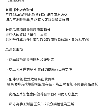
▶選擇來店自取◀
平日4點前報姓名取貨付款,週日固定店休
週六不定時營業,到店客人可以先留言詢問
▶商品體積可提供超商取貨◀
※評估依據以「單件」為準
若同筆訂單含多件商品超過超商寄貨規範，會改為宅配
⚠注意事項
．商品規格請參考圖片及說明文
．以上圖片僅供參考.實品請依廠商出貨為準
．配件顏色.款式依廠商出貨為準
廠商隨時有改版的可能性存在，為正常現象.不影響商品品質
．商品圖片顏色會因螢幕顯示器不同而有所差異
．尺寸為手工測量.正負1-2公分誤差值為正常