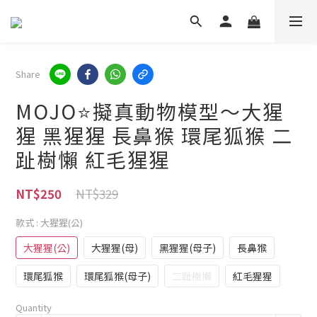
Share
MOJO⭐擬真動物模型～大猩
猩 黑猩猩 長鼻猴 環尾狐猴 二
趾樹懶 紅毛猩猩
NT$329
NT$250
款式
: 大猩猩(公)
大猩猩(公)
大猩猩(母)
黑猩猩(母子)
長鼻猴
環尾狐猴
環尾狐猴(母子)
二趾樹懶
紅毛猩猩
Quantity