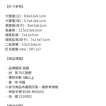
【尺寸參考】
大猩猩(公)：8.6x5.6x9.1cm
大猩猩(母)：5.7x4.3x8.1cm
黑猩猩(母子)：9x4.5x8.2cm
長鼻猴：12.5x3.5x5.5cm
環尾狐猴：7x3.5x7cm
環尾狐猴(母子)：7x1.5x7.5cm
二趾樹懶：5.5x3.5x6cm
紅毛猩猩 new：5X7.1x7
【商品規格】
．品牌國家 英國
．材 質 PVC塑膠
．適用年齡 3歲以上
．產 地 中國
※部分商品為葡萄牙製，請參考規格
．商檢字號 BSMI-M54559
．批 號 2210001
【運送說明】