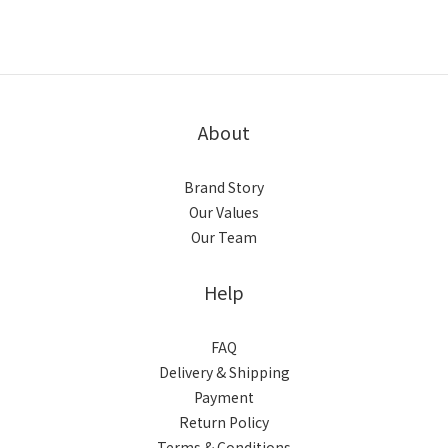
About
Brand Story
Our Values
Our Team
Help
FAQ
Delivery & Shipping
Payment
Return Policy
Terms & Conditions