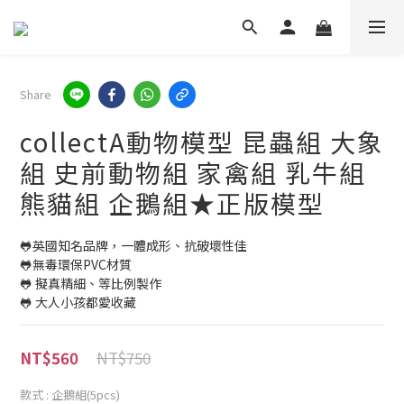
Share
collectA動物模型 昆蟲組 大象
組 史前動物組 家禽組 乳牛組
熊貓組 企鵝組★正版模型
🐸英國知名品牌，一體成形、抗破壞性佳
🐸無毒環保PVC材質
🐸 擬真精細、等比例製作
🐸 大人小孩都愛收藏
NT$750
NT$560
款式
: 企鵝組(5pcs)