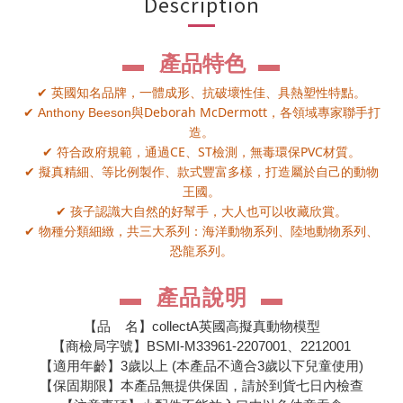
Description
產品特色
▬
▬
英國知名品牌，一體成形、抗破壞性佳、具熱塑性特點。
✔
Deborah McDermott
Anthony Beeson
與
，各領域專家聯手打
✔
造。
CE
ST
PVC
符合政府規範，通過
、
檢測，無毒環保
材質。
✔
擬真精細、等比例製作、款式豐富多樣，打造屬於自己的動物
✔
王國。
孩子認識大自然的好幫手，大人也可以收藏欣賞。
✔
物種分類細緻，共三大系列：海洋動物系列、陸地動物系列、
✔
恐龍系列。
產
說
▬
品
明
▬
【品 名】collectA英國高擬真動物模型
【商檢局字號】BSMI-M33961-2207001、2212001
【適用年齡】3歲以上 (本產品不適合3歲以下兒童使用)
【保固期限】本產品無提供保固，請於到貨七日內檢查