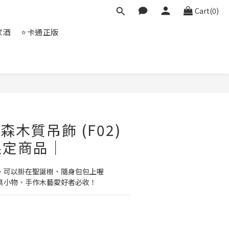
Cart(0)
家酒
⭐卡通正版
BUY NOW
雪森木質吊飾 (F02)
限定商品｜
，可以掛在聖誕樹、隨身包包上喔
桌小物、手作木藝愛好者必收！