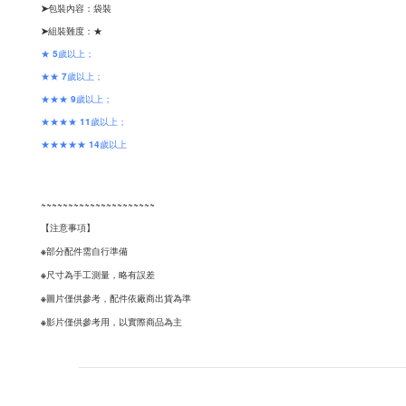
➤
包裝內容：袋裝
➤組裝難度：
★
★ 5歲以上；
★★ 7歲以上；
★★★ 9歲以上；
★★★★ 11歲以上；
★★★★★ 14歲以上
~~~~~~~~~~~~~~~~~~~~~
【注意事項】
※部分配件需自行準備
※尺寸為手工測量，略有誤差
※圖片僅供參考，配件依廠商出貨為準
※影片僅供參考用，以實際商品為主