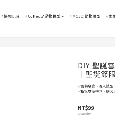
⭐遙控玩具
⭐CollectA動物模型
⭐MOJO 動物模型
⭐家
DIY 聖誕
｜聖誕節
✅獨特馴鹿、雪人造型
✅聖誕交換禮物、辦公
NT$99
Quantity