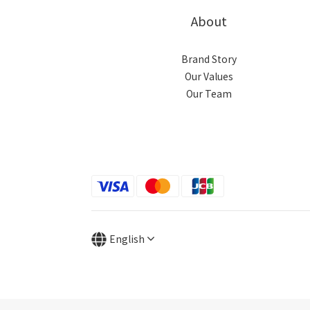
About
Brand Story
Our Values
Our Team
English