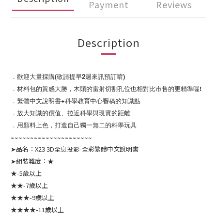
Payment
Reviews
Description
．歡迎大量採購(敬請提早2週來訊預訂唷)
．材料包的質感大勝，木頭的雷射切割孔位也相對比市售的更精準喔!
．繁體中文說明書+科學教育中心審稿的知識點
．放大知識的價值、拉近科學與現實的距離
．用顏料上色，打造自己獨一無二的科學玩具
~~~~~~~~~~~~~~~~~~~~~
➤品名：X23 3D全息投影-全彩繁體中文說明書
➤組裝難度：★
★-5歲以上
★★-7歲以上
★★★-9歲以上
★★★★-11歲以上