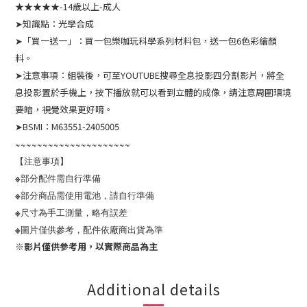
★★★★★-14歲以上-成人
➤知識點：光學合成
➤「買一送一」：買一包樂咖玩科學系列材料包，送一包6色彩繪顏
料。
➤注意事項：組裝後，可至YOUTUBE搜尋全息投影四分割影片，將全
息投影置於手機上，按下播放就可以看到立體的成像，請注意周圍環境
要暗，視覺效果更好唷。
➤BSMI：M63551-2405005
~~~~~~~~~~~~~~~~~~~~~
【注意事項】
※部分配件需自行準備
※部分商品需使用電池，請自行準備
※尺寸為手工測量，略有誤差
※圖片僅供參考，配件依廠商出貨為準
※影片僅供參考用，以實際商品為主
Additional details