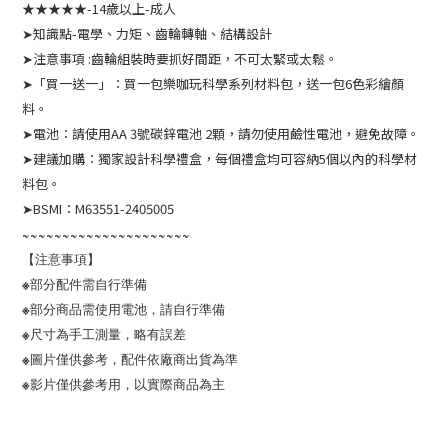
★★★★★-14歲以上-成人
➤知識點-電學、力矩、齒輪轉軸、結構設計
➤注意事項 :齒輪組裝時要抓好間距，不可太緊或太鬆。
➤「買一送一」：買一包樂咖玩科學系列材料包，送一包6色彩繪顏
料。
➤電池：請使用AA 3號碳鋅電池 2顆，請勿使用鹼性電池，避免故障。
➤建議加購：獨家設計科學禮盒，每個禮盒均可容納5個以內的科學材
料包。
➤BSMI：M63551-2405005
~~~~~~~~~~~~~~~~~~~~~
【注意事項】
※部分配件需自行準備
※部分商品需使用電池，請自行準備
※尺寸為手工測量，略有誤差
※圖片僅供參考，配件依廠商出貨為準
※影片僅供參考用，以實際商品為主