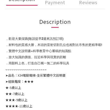
Payment
Reviews
Description
．歡迎大量採購(敬請提早2週來訊預訂唷)
．材料包的質感大勝，木頭的雷射切割孔位也相對比市售的更精準喔!
．繁體中文說明書+科學教育中心審稿的知識點
．放大知識的價值、拉近科學與現實的距離
．用顏料上色，打造自己獨一無二的科學玩具
~~~~~~~~~~~~~~~~~~~~~
➤品名：X34電動電梯-全彩繁體中文說明書
➤組裝難度：★★★
★-5歲以上
★★-7歲以上
★★★-9歲以上
★★★★-11歲以上