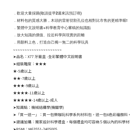
．歡迎大量採購(敬請提早2週來訊預訂唷)
．材料包的質感大勝，木頭的雷射切割孔位也相對比市售的更精準喔!
．繁體中文說明書+科學教育中心審稿的知識點
．放大知識的價值、拉近科學與現實的距離
．用顏料上色，打造自己獨一無二的科學玩具
~~~~~~~~~~~~~~~~~~~~~
➤品名：X77 牙籤盒 -全彩繁體中文說明書
➤組裝難度：★★★
★-5歲以上
★★-7歲以上
★★★-9歲以上
★★★★-11歲以上
★★★★★-14歲以上-成人
➤知識點：機械結構學(機關學)
➤「買一送一」：買一包樂咖玩科學系列材料包，送一包6色彩繪顏料
➤建議加購：獨家設計科學禮盒，每個禮盒均可容納５個以內的科學
➤BSMI：M63551-2405005