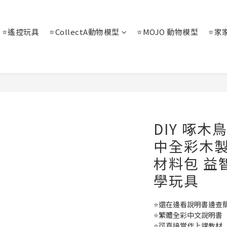
⭐遙控玩具
⭐CollectA動物模型
⭐MOJO 動物模型
⭐家
DIY 啄木
中全彩木製
材料包 益
學玩具
⭐還在邊看說明書邊查
⭐繁體全彩中文說明書
⭐可直接當作上課教材