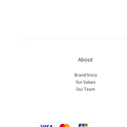
About
Brand Story
Our Values
Our Team