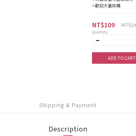
⭐歡迎大量採購
NT$109
NT$1
Quantity
ADD TO CART
Shipping & Payment
Description