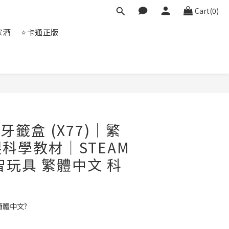
Cart(0)
家酒
⭐卡通正版
BUY NOW
鳥牙籤盒 (X77)｜繁
科學教材｜STEAM
智玩具 繁體中文 科
簡體中文?