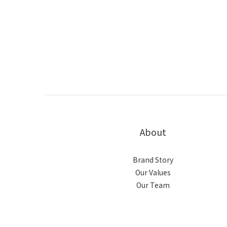
About
Brand Story
Our Values
Our Team