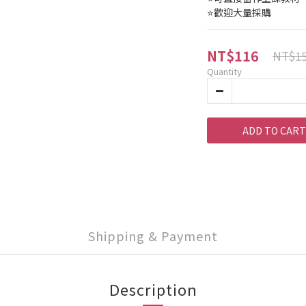
⭐歡迎大量採購
NT$116
NT$1
Quantity
ADD TO CART
Shipping & Payment
Description