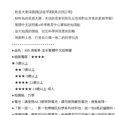
．歡迎大量採購(敬請提早2週來訊預訂唷)
．材料包的質感大勝，木頭的雷射切割孔位也相對比市售的更精準喔!
．繁體中文說明書+科學教育中心審稿的知識點
．放大知識的價值、拉近科學與現實的距離
．用顏料上色，打造自己獨一無二的科學玩具
~~~~~~~~~~~~~~~~~~~~~
➤品名：X85 滑板車-全彩繁體中文說明書
➤組裝難度：★★★★
★-5歲以上
★★-7歲以上
★★★-9歲以上
★★★★-11歲以上
★★★★★-14歲以上-成人
➤知識點：力學
➤電池：請使用AA 3號碳鋅電池，請勿使用鹼性電池，避免故障。
➤「買一送一」：買一包樂咖玩科學系列材料包，送一包6色彩繪顏料
➤建議加購：獨家設計科學禮盒，每個禮盒均可容納５個以內的科學材