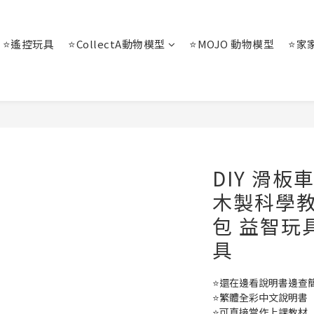
⭐遙控玩具
⭐CollectA動物模型
⭐MOJO 動物模型
⭐家
DIY 滑板
木製科學教
包 益智玩
具
⭐還在邊看說明書邊查
⭐繁體全彩中文說明書
⭐可直接當作上課教材