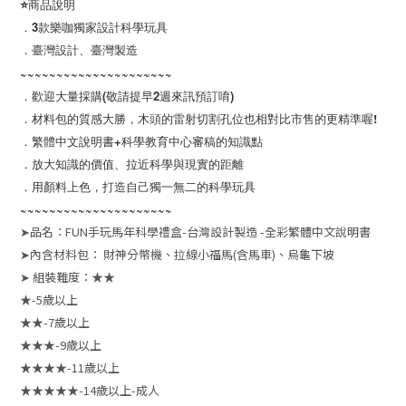
⭐商品說明
．3款樂咖獨家設計科學玩具
．臺灣設計、臺灣製造
~~~~~~~~~~~~~~~~~~~~~
．歡迎大量採購(敬請提早2週來訊預訂唷)
．材料包的質感大勝，木頭的雷射切割孔位也相對比市售的更精準喔!
．繁體中文說明書+科學教育中心審稿的知識點
．放大知識的價值、拉近科學與現實的距離
．用顏料上色，打造自己獨一無二的科學玩具
~~~~~~~~~~~~~~~~~~~~~
➤品名：FUN手玩馬年科學禮盒-台灣設計製造 -全彩繁體中文說明書
➤內含材料包： 財神分幣機、拉線小福馬(含馬車)、烏龜下坡
➤ 組裝難度：★★
★-5歲以上
★★-7歲以上
★★★-9歲以上
★★★★-11歲以上
★★★★★-14歲以上-成人