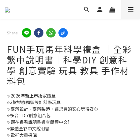
Share
FUN手玩馬年科學禮盒 ｜全彩
繁中說明書｜科學DIY 創意科
學 創意實驗 玩具 教具 手作材
料包
✨2026年新上市獨家禮盒
⭐3款樂咖獨家設計科學玩具
✨臺灣設計、臺灣製造，讓您買的安心玩得安心
⭐多合1 DIY創意組合包
✨還在邊看說明書邊查簡體中文?
⭐繁體全彩中文說明書
✨歡迎大量採購