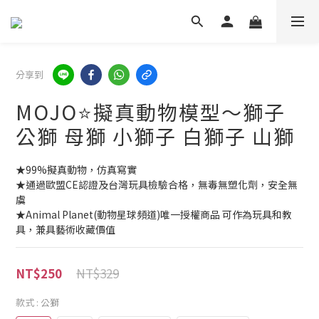
分享到
MOJO⭐擬真動物模型～獅子
公獅 母獅 小獅子 白獅子 山獅
★99%擬真動物，仿真寫實 
★通過歐盟CE認證及台灣玩具檢驗合格，無毒無塑化劑，安全無
虞 
★Animal Planet(動物星球頻道)唯一授權商品 可作為玩具和教
具，兼具藝術收藏價值
NT$329
NT$250
款式
: 公獅