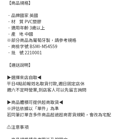
【商品規格】
．品牌國家 英國
．材 質 PVC塑膠
．適用年齡 3歲以上
．產 地 中國
※部分商品為葡萄牙製，請參考規格
．商檢字號 BSMI-M54559
．批 號 2210001
【運送說明】
▶選擇來店自取◀
平日4點前報姓名取貨付款,週日固定店休
週六不定時營業,到店客人可以先留言詢問
▶商品體積可提供超商取貨◀
※評估依據以「單件」為準
若同筆訂單含多件商品超過超商寄貨規範，會改為宅配
⚠注意事項