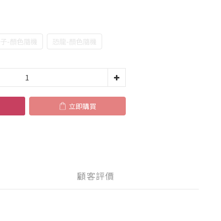
子-顏色隨機
恐龍-顏色隨機
立即購買
顧客評價