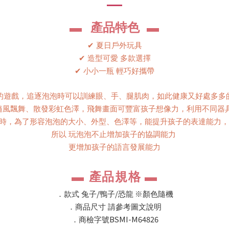
產品特色
▬
▬
✔
夏日戶外玩具
✔
造型可愛 多款選擇
✔
小小一瓶 輕巧好攜帶
的遊戲，追逐泡泡時可以訓練眼、手、腿肌肉，如此健康又好處多多
隨風飄舞、散發彩虹色澤，飛舞畫面可豐富孩子想像力，利用不同器
時，為了形容泡泡的大小、外型、色澤等，能提升孩子的表達能力
所以 玩泡泡不止增加孩子的協調能力
更增加孩子的語言發展能力
產品規格
▬
▬
/
/
※
．款式 兔子
鴨子
恐龍
顏色隨機
．商品尺寸 請參考圖文說明
BSMI-M64826
．商檢字號