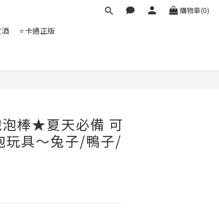
購物車(0)
家酒
⭐卡通正版
立即購買
泡棒★夏天必備 可
泡玩具～兔子/鴨子/