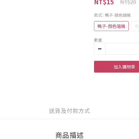
NT$15
NT$20
款式
: 鴨子-顏色隨機
鴨子-顏色隨機
兔
數量
加入購物車
送貨及付款方式
商品描述