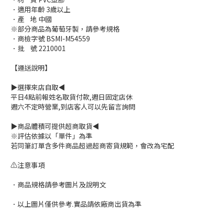
．適用年齡 3歲以上
．產 地 中國
※部分商品為葡萄牙製，請參考規格
．商檢字號 BSMI-M54559
．批 號 2210001
【運送說明】
▶選擇來店自取◀
平日4點前報姓名取貨付款,週日固定店休
週六不定時營業,到店客人可以先留言詢問
▶商品體積可提供超商取貨◀
※評估依據以「單件」為準
若同筆訂單含多件商品超過超商寄貨規範，會改為宅配
⚠注意事項
．商品規格請參考圖片及說明文
．以上圖片僅供參考.實品請依廠商出貨為準