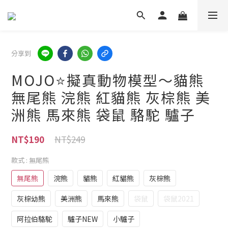
分享到
MOJO⭐擬真動物模型～貓熊
無尾熊 浣熊 紅貓熊 灰棕熊 美
洲熊 馬來熊 袋鼠 駱駝 驢子
NT$249
NT$190
款式
: 無尾熊
無尾熊
浣熊
貓熊
紅貓熊
灰棕熊
灰棕幼熊
美洲熊
馬來熊
袋鼠
袋鼠2021
阿拉伯駱駝
驢子NEW
小驢子