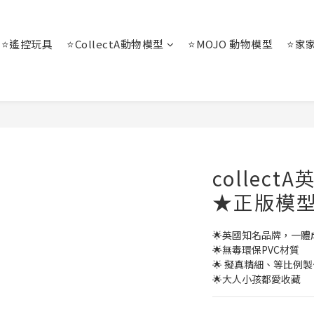
⭐遙控玩具
⭐CollectA動物模型
⭐MOJO 動物模型
⭐家
collec
★正版模
🌟英國知名品牌，一
🌟無毒環保PVC材質
🌟 擬真精細、等比例製
🌟大人小孩都愛收藏