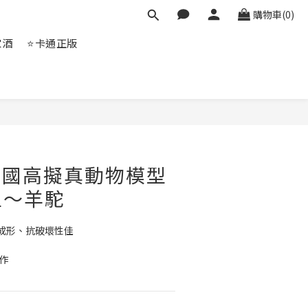
購物車(0)
家酒
⭐卡通正版
立即購買
tA英國高擬真動物模型
型～羊駝
體成形、抗破壞性佳
作