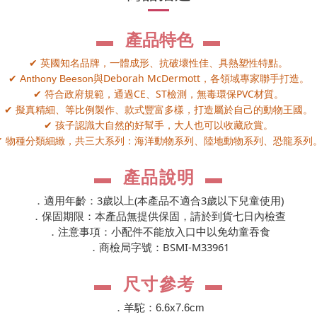
產品特色
▬
▬
英國知名品牌，一體成形、抗破壞性佳、具熱塑性特點。
✔
Deborah McDermott
Anthony Beeson
與
，各領域專家聯手打造。
✔
CE
ST
PVC
符合政府規範，通過
、
檢測，無毒環保
材質。
✔
擬真精細、等比例製作、款式豐富多樣，打造屬於自己的動物王國。
✔
孩子認識大自然的好幫手，大人也可以收藏欣賞。
✔
物種分類細緻，共三大系列：海洋動物系列、陸地動物系列、恐龍系列
✔
產
說
▬
品
明
▬
3
(
3
)
．適用年齡：
歲以上
本產品不適合
歲以下兒童使用
．保固期限：本產品無提供保固，請於到貨七日內檢查
．注意事項：小配件不能放入口中以免幼童吞食
BSMI-M33961
．商檢局字號：
▬
尺寸參考
▬
．
羊駝：6.6x7.6cm