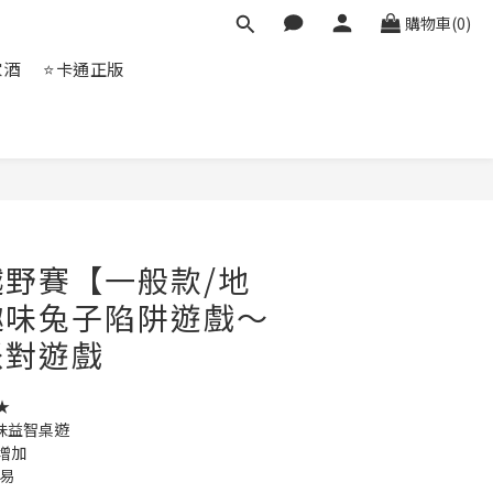
購物車(0)
家酒
⭐卡通正版
立即購買
野賽【一般款/地
趣味兔子陷阱遊戲～
派對遊戲
★
趣味益智桌遊
增加
容易