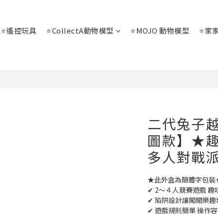
⭐遙控玩具
⭐CollectA動物模型
⭐MOJO 動物模型
⭐家
二代兔子越
圖款】★
多人對戰
★此外盒為簡體字包裝
✔ 2～４人競賽遊戲 
✔ 陷阱設計讓闖關樂趣
✔ 遊戲規則簡單 操作