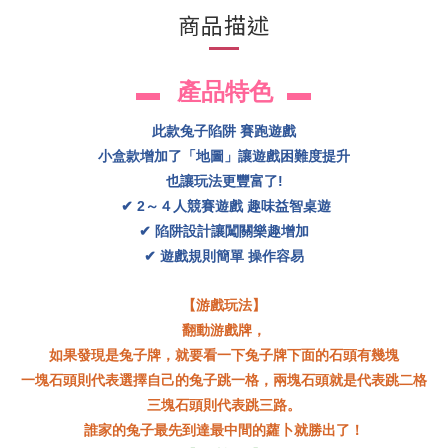
商品描述
產品特色
▬
▬
此款兔子陷阱
賽跑遊戲
小盒款增加了「地圖」讓遊戲困難度提升
也讓玩法更豐富了!
✔ 2
～４人競賽遊戲
趣味益智桌遊
✔
陷阱設計讓闖關樂趣增加
✔
遊戲規則簡單
操作容易
【游戲玩法
】
翻動游戲牌，
如果發現是兔子牌，就要看一下兔子牌下面的石頭有幾塊
一塊石頭則代表選擇自己的兔子跳一格，兩塊石頭就是代表跳二格
三塊石頭則代表跳三路。
誰家的兔子最先到達最中間的蘿卜就勝出了！