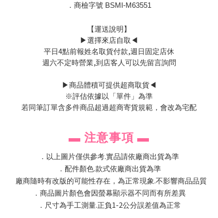
．商檢字號 BSMI-M63551
【運送說明】
▶
選擇來店自取
◀
4
,
平日
點前報姓名取貨付款
週日固定店休
,
週六不定時營業
到店客人可以先留言詢問
▶
商品體積可提供超商取貨
◀
※評估依據以「單件」為準
若同筆訂單含多件商品超過超商寄貨規範，會改為宅配
▬
注意事項
▬
.
．以上圖片僅供參考
實品請依廠商出貨為準
.
．配件顏色
款式依廠商出貨為準
.
廠商隨時有改版的可能性存在，為正常現象
不影響商品品質
．商品圖片顏色會因螢幕顯示器不同而有所差異
.
1-2
．尺寸為手工測量
正負
公分誤差值為正常