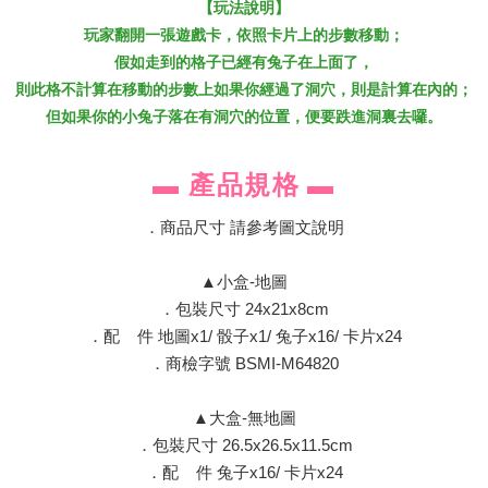
【玩法說明】
玩家翻開一張遊戲卡，依照卡片上的步數移動；
假如走到的格子已經有兔子在上面了，
則此格不計算在移動的步數上如果你經過了洞穴，則是計算在內的；
但如果你的小兔子落在有洞穴的位置，便要跌進洞裏去囉。
產
▬
品規格
▬
．商品尺寸 請參考圖文說明
▲小盒-地圖
．包裝尺寸 24x21x8cm
．配 件 地圖x1/ 骰子x1/ 兔子x16/ 卡片x24
．商檢字號 BSMI-M64820
▲大盒-無地圖
．包裝尺寸 26.5x26.5x11.5cm
．配 件 兔子x16/ 卡片x24