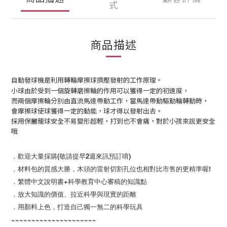
式
商品描述
自動發球機是利用轉輪摩擦球擠壓發射的工作原理。
小球由於受到一個旋轉磨擦輪的作用可以獲得一定的初速度，
而兩個摩擦輪分別由直流馬達帶動工作，當馬達帶動驅動輪轉動時，
會摩擦球使球獲得一定的動能，球才得以發射出去。
採用保麗龍球安全不易變形超輕，打到也不會痛，對於小孩來說更安全
哦
．歡迎大量採購(敬請提早2週來訊預訂唷)
．材料包的質感大勝，木頭的雷射切割孔位也相對比市售的更精準喔!
．繁體中文說明書+科學教育中心審稿的知識點
．放大知識的價值、拉近科學與現實的距離
．用顏料上色，打造自己獨一無二的科學玩具
~~~~~~~~~~~~~~~~~~~~~