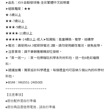
➤品名：X59 自動發球機-全彩繁體中文說明書
➤組裝難度：★★
★-5歲以上
★★-7歲以上
★★★-9歲以上
★★★★-11歲以上
★★★★★-14歲以上-成人➤知識點：能量轉換、電學、結構學
➤電池：請使用AA 3號碳鋅電池 2顆，請勿使用鹼性電池，避免故障。
➤注意事項：請不要朝著眼睛部位發射。
➤「買一送一」：買一包樂咖玩科學系列材料包，送一包6色彩繪顏
料。
➤建議加購：獨家設計科學禮盒，每個禮盒均可容納５個以內的科學材
料包。
➤BSMI：M63551-2405005
~~~~~~~~~~~~~~~~~~~~~
【注意事項】
※部分配件需自行準備
※部分商品需使用電池，請自行準備