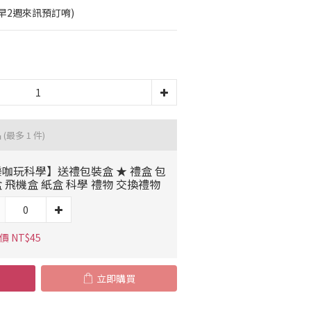
早2週來訊預訂唷)
品
(最多 1 件)
咖玩科學】送禮包裝盒 ★ 禮盒 包
 飛機盒 紙盒 科學 禮物 交換禮物
價 NT$45
立即購買