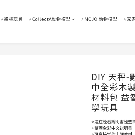
⭐遙控玩具
⭐CollectA動物模型
⭐MOJO 動物模型
⭐家
DIY 天秤-
中全彩木製
材料包 益
學玩具
⭐還在邊看說明書邊查
⭐繁體全彩中文說明書
⭐可直接當作上課教材