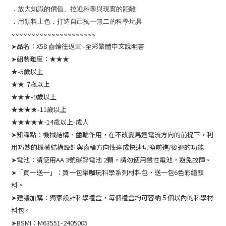
．放大知識的價值、拉近科學與現實的距離
．用顏料上色，打造自己獨一無二的科學玩具
~~~~~~~~~~~~~~~~~~~~~
➤品名：X58 齒輪往返車 -全彩繁體中文說明書
➤組裝難度：★★★
★-5歲以上
★★-7歲以上
★★★-9歲以上
★★★★-11歲以上
★★★★★-14歲以上-成人
➤知識點：機械結構、齒輪作用，在不改變馬達電流方向的前提下，利
用巧妙的機械結構設計與齒稐方向性達成快速切換前進/後退的功能
➤電池：請使用AA 3號碳鋅電池 2顆，請勿使用鹼性電池，避免故障。
➤「買一送一」：買一包樂咖玩科學系列材料包，送一包6色彩繪顏
料。
➤建議加購：獨家設計科學禮盒，每個禮盒均可容納５個以內的科學材
料包。
➤BSMI：M63551-2405005