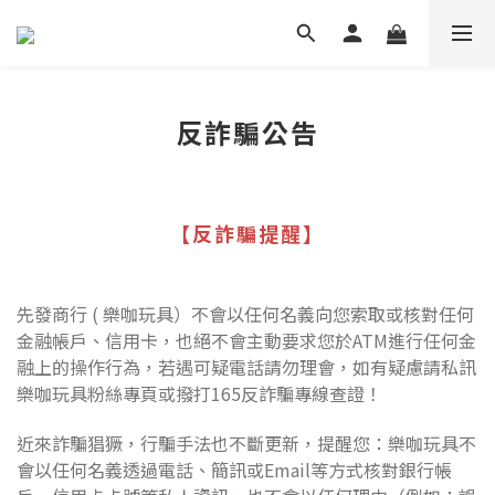
反詐騙公告
【反詐騙提醒】
先發商行 ( 樂咖玩具）不會以任何名義向您索取或核對任何
金融帳戶、信用卡，也絕不會主動要求您於ATM進行任何金
融上的操作行為，若遇可疑電話請勿理會，如有疑慮請私訊
樂咖玩具粉絲專頁或撥打165反詐騙專線查證！
近來詐騙猖獗，行騙手法也不斷更新，提醒您：樂咖玩具不
會以任何名義透過電話、簡訊或Email等方式核對銀行帳