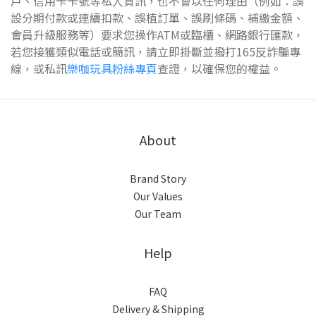
戶、信用卡卡號等私人資訊，也不會以任何理由（例如：誤
設分期付款或連續扣款、誤植訂單、誤刷條碼、補繳金額、
會員升級服務等）要求您操作ATM或臨櫃、網路銀行匯款，
若您接獲類似電話或簡訊，請立即掛斷並撥打165反詐騙專
線，或私訊
樂咖玩具粉絲專頁
查證，以確保您的權益。
About
Brand Story
Our Values
Our Team
Help
FAQ
Delivery & Shipping